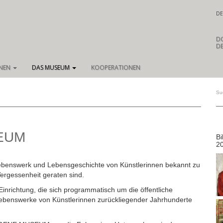
DE
D
DE
ONEN
DAS MUSEUM
KOOPERATIONEN
EUM
Bi
2
 Lebenswerk und Lebensgeschichte von Künstlerinnen bekannt zu
ergessenheit geraten sind.
richtung, die sich programmatisch um die öffentliche
 Lebenswerke von Künstlerinnen zurückliegender Jahrhunderte