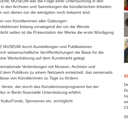
RGENE MUSEUM war die Folge einer Untersuchung in den
 in den Archiven und Sammlungen die künstlerischen Arbeiten
en von denen nur die wenigsten noch bekannt sind.
von Künstlerinnen aller Gattungen:
hitektinnen bislang vorwiegend der um die Wende
cht selten ist die Präsentation der Werke die erste Würdigung
 MUSEUM durch Ausstellungen und Publikationen
ch wissenschaftliche Veröffentlichungen die Basis für die
eine Wertschätzung auf dem Kunstmarkt gelegt.
nternationale Verbindungen mit Museen, Archiven und
d dem Publikum zu einem Netzwerk entwickelt, das seinerseits
S
ässe von Künstlerinnen zu Tage zu fördern.
D
ein, der durch das Künstlerinnenprogramm bei der
Do
r in Berlin finanzielle Unterstützung erfährt.
ha
, KulturFonds, Sponsoren etc. ermöglicht.
ei
Ch
me