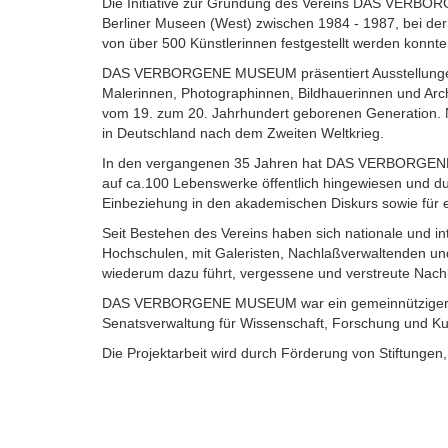
Die Initiative zur Gründung des Vereins DAS VERBO
Berliner Museen (West) zwischen 1984 - 1987, bei der
von über 500 Künstlerinnen festgestellt werden konnt
DAS VERBORGENE MUSEUM präsentiert Ausstellungen 
Malerinnen, Photographinnen, Bildhauerinnen und Arc
vom 19. zum 20. Jahrhundert geborenen Generation. Ni
in Deutschland nach dem Zweiten Weltkrieg.
In den vergangenen 35 Jahren hat DAS VERBORGENE
auf ca.100 Lebenswerke öffentlich hingewiesen und dur
Einbeziehung in den akademischen Diskurs sowie für 
Seit Bestehen des Vereins haben sich nationale und i
Hochschulen, mit Galeristen, Nachlaßverwaltenden un
wiederum dazu führt, vergessene und verstreute Nachl
DAS VERBORGENE MUSEUM war ein gemeinnütziger Ver
Senatsverwaltung für Wissenschaft, Forschung und Kultu
Die Projektarbeit wird durch Förderung von Stiftungen