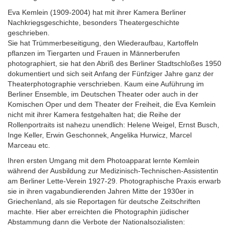
Eva Kemlein (1909-2004) hat mit ihrer Kamera Berliner
Nachkriegsgeschichte, besonders Theatergeschichte
geschrieben.
Sie hat Trümmerbeseitigung, den Wiederaufbau, Kartoffeln
pflanzen im Tiergarten und Frauen in Männerberufen
photographiert, sie hat den Abriß des Berliner Stadtschloßes 1950
dokumentiert und sich seit Anfang der Fünfziger Jahre ganz der
Theaterphotographie verschrieben. Kaum eine Auführung im
Berliner Ensemble, im Deutschen Theater oder auch in der
Komischen Oper und dem Theater der Freiheit, die Eva Kemlein
nicht mit ihrer Kamera festgehalten hat; die Reihe der
Rollenportraits ist nahezu unendlich: Helene Weigel, Ernst Busch,
Inge Keller, Erwin Geschonnek, Angelika Hurwicz, Marcel
Marceau etc.
Ihren ersten Umgang mit dem Photoapparat lernte Kemlein
während der Ausbildung zur Medizinisch-Technischen-Assistentin
am Berliner Lette-Verein 1927-29. Photographische Praxis erwarb
sie in ihren vagabundierenden Jahren Mitte der 1930er in
Griechenland, als sie Reportagen für deutsche Zeitschriften
machte. Hier aber erreichten die Photographin jüdischer
Abstammung dann die Verbote der Nationalsozialisten: