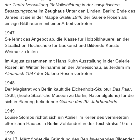
der Zentralverwaltung für Volksbildung in der sowjetischen
Besatzungszone
im Zeughaus Unter den Linden, Berlin; Ende des
Jahres ist sie in der Mappe
Grafik 1946
der Galerie Rosen als
einzige Bildhauerin mit einer Arbeit vertreten.
1947
Sie lehnt das Angebot ab, die Klasse für Holzbildhauerei an der
Staatlichen Hochschule für Baukunst und Bildende Künste
Weimar zu leiten.
Im August zusammen mit Hans Kuhn Ausstellung in der Galerie
Rosen; im Winter Teilnahme an der Jahresschau, außerdem im
Almanach 1947
der Galerie Rosen vertreten.
1948
Der Magistrat von Berlin kauft die Eichenholz-Skulptur
Das Paar
,
1938, (heute Staatliche Museen zu Berlin, Nationalgalerie) für die
sich in Planung befindende
Galerie des 20. Jahrhunderts
.
1949
Louise Stomps richtet sich ein Atelier im Keller des vermieteten
elterlichen Hauses in Berlin-Zehlendorf in der Teichstraße 10 ein.
1950
Am 17. März findet die Gründung des Berufsverbandes Bildender