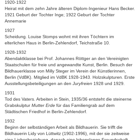
1920-1922
Heirat mit dem zehn Jahre älteren Diplom-Ingenieur Hans Becker.
1921 Geburt der Tochter Inge; 1922 Geburt der Tochter
Annemarie
1927
Scheidung. Louise Stomps wohnt mit ihren Töchtern im
elterlichen Haus in Berlin-Zehlendorf, Teichstraße 10.
1928-1932
Abendaktklasse bei Prof. Johannes Röttger an den Vereinigten
Staatschulen für freie und angewandte Kunst, Berlin. Besuch der
Bildhauerklasse von Milly Steger im Verein der Künstlerinnen,
Berlin (VdBK). Mitglied im VdBK 1928-1943. Holzskulpturen. Erste
Ausstellungsbeteiligungen an den
Juryfreien
1928 und 1929.
1931
Tod des Vaters. Arbeiten in Stein, 1935/36 entsteht die steinerne
Grabskulptur
Mutter Erde
für das Familiengrab auf dem
Städtischen Friedhof in Berlin-Zehlendorf.
1932
Beginn der selbständigen Arbeit als Bildhauerin. Sie trifft die
Bildhauerin Lidy von Lüttwitz (1902-1996), mit der sie zeitweise
eine Liebesbeziehung, danach eine lebenslange Freundschaft