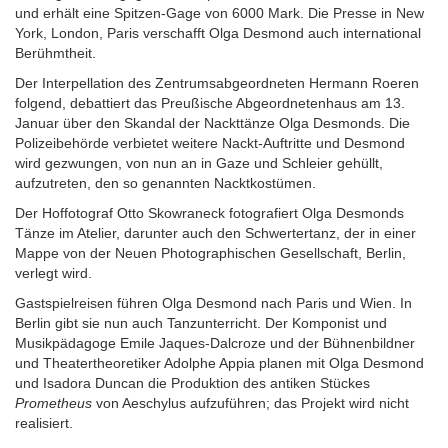
und erhält eine Spitzen-Gage von 6000 Mark. Die Presse in New
York, London, Paris verschafft Olga Desmond auch international
Berühmtheit.
Der Interpellation des Zentrumsabgeordneten Hermann Roeren
folgend, debattiert das Preußische Abgeordnetenhaus am 13.
Januar über den Skandal der Nackttänze Olga Desmonds. Die
Polizeibehörde verbietet weitere Nackt-Auftritte und Desmond
wird gezwungen, von nun an in Gaze und Schleier gehüllt,
aufzutreten, den so genannten Nacktkostümen.
Der Hoffotograf Otto Skowraneck fotografiert Olga Desmonds
Tänze im Atelier, darunter auch den Schwertertanz, der in einer
Mappe von der Neuen Photographischen Gesellschaft, Berlin,
verlegt wird.
Gastspielreisen führen Olga Desmond nach Paris und Wien. In
Berlin gibt sie nun auch Tanzunterricht. Der Komponist und
Musikpädagoge Emile Jaques-Dalcroze und der Bühnenbildner
und Theatertheoretiker Adolphe Appia planen mit Olga Desmond
und Isadora Duncan die Produktion des antiken Stückes
Prometheus
von Aeschylus aufzuführen; das Projekt wird nicht
realisiert.