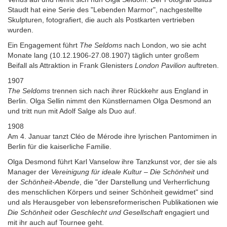
Staudt hat eine Serie des "Lebenden Marmor", nachgestellte
Skulpturen, fotografiert, die auch als Postkarten vertrieben
wurden.
Ein Engagement führt
The Seldoms
nach London, wo sie acht
Monate lang (10.12.1906-27.08.1907) täglich unter großem
Beifall als Attraktion in Frank Glenisters
London Pavilion
auftreten.
1907
The Seldoms
trennen sich nach ihrer Rückkehr aus England in
Berlin. Olga Sellin nimmt den Künstlernamen Olga Desmond an
und tritt nun mit Adolf Salge als Duo auf.
1908
Am 4. Januar tanzt Cléo de Mérode ihre lyrischen Pantomimen in
Berlin für die kaiserliche Familie.
Olga Desmond führt Karl Vanselow ihre Tanzkunst vor, der sie als
Manager der
Vereinigung für ideale Kultur – Die Schönheit
und
der
Schönheit-Abende
, die "der Darstellung und Verherrlichung
des menschlichen Körpers und seiner Schönheit gewidmet" sind
und als Herausgeber von lebensreformerischen Publikationen wie
Die Schönheit
oder
Geschlecht und Gesellschaft
engagiert und
mit ihr auch auf Tournee geht.