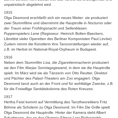
unpatriotisch abgelehnt wird.
1915
Olga Desmond erschließt sich ein neues Metier: sie produziert
zwei Stummfilme und übernimmt die Hauptrolle in
Nocturno oder
der Traum einer Frühlingsnacht
und
Seifenblasen.
Puppenspielers Lene
(Regisseur: Heinrich Bolten-Baeckers,
Librettist vieler Operetten des Berliner Komponisten Paul Lincke).
Zudem nimmt die Künstlerin ihre Tanzvorstellungen wieder auf,
z.B. im Herbst im National-Royal-Orpheum in Budapest.
1916
Neben dem Stummfilm
Lisa, die Zigarettenmacherin
produziert
sie den Film
Marjas Sonntagsgewand
, in dem sie die Hauptrolle
spielt. Im März wird sie als Tänzerin von Otto Reutter, Direktor
und Pächter des
Palast-Theaters
am Zoo engagiert. Olga
Desmond tanzt auch an der Front und für wohltätige Zwecke, z.B.
für die Freiwillige Sanitätskolonne des Roten Kreuzes.
1917
Hertha Feist kommt auf Vermittlung des Tanztheoretikers Fritz
Böhme als Schülerin zu Olga Desmond. Im Film
Die Grille
spielt
Olga Desmond die Hauptrolle. Hinter der Kamera steht Albert
Schattmann, der an den Olympia-Filmen Leni Riefenstahls