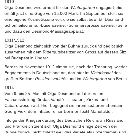
1910
Olga Desmond wird erneut für den
Wintergarten
engagiert. Sie
erhält jetzt eine Gage von 15.000 Mark. Im September stellt sie
eine eigene Kosmetikserie vor, die sie selbst bewirbt: Desmond-
Schönheitscreme, -Busencreme, -Sommersprossencreme, -Seife
und dazu den Desmond-Massageapparat.
1911/1912
Olga Desmond zieht sich von der Bühne zurück und begibt sich
zusammen mit dem Rittergutsbesitzer von Gross auf dessen Sitz
bei Budapest in Ungarn.
Bereits im November 1912 nimmt sie, nach der Trennung, wieder
Engagements in Deutschland an, darunter im
Victoriasaal
des
großen Berliner
Residenzvarietés
und im
Wintergarten
von Berlin.
1914
Vom 9. bis 25. Mai tritt Olga Desmond auf der ersten
Fachausstellung für das Varieté-, Theater-, Zirkus- und
Cabaretwesen auf. Hier begegnet sie ihrem späteren Ehemann
Georg Piek, dem Inhaber einer Berliner Textil-Manufaktur.
Infolge der Kriegserklärung des Deutschen Reichs an Russland
und Frankreich zieht sich Olga Desmond einige Zeit von der
Bühne zurück, nicht zuletzt weil das Varieté als unzeitgemäß und