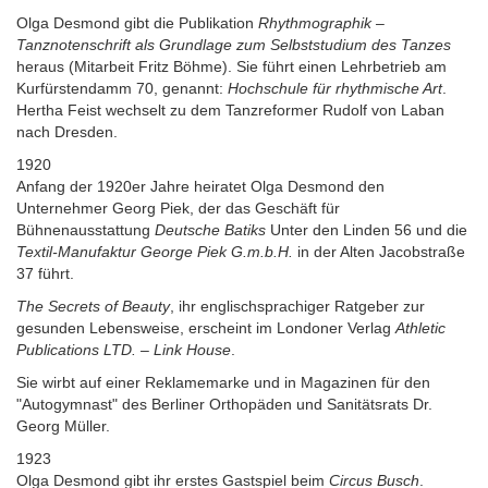
Olga Desmond gibt die Publikation
Rhythmographik –
Tanznotenschrift als Grundlage zum Selbststudium des Tanzes
heraus (Mitarbeit Fritz Böhme). Sie führt einen Lehrbetrieb am
Kurfürstendamm 70, genannt:
Hochschule für rhythmische Art
.
Hertha Feist wechselt zu dem Tanzreformer Rudolf von Laban
nach Dresden.
1920
Anfang der 1920er Jahre heiratet Olga Desmond den
Unternehmer Georg Piek, der das Geschäft für
Bühnenausstattung
Deutsche Batiks
Unter den Linden 56 und die
Textil-Manufaktur George Piek G.m.b.H.
in der Alten Jacobstraße
37 führt.
The Secrets of Beauty
, ihr englischsprachiger Ratgeber zur
gesunden Lebensweise, erscheint im Londoner Verlag
Athletic
Publications LTD. – Link House
.
Sie wirbt auf einer Reklamemarke und in Magazinen für den
"Autogymnast" des Berliner Orthopäden und Sanitätsrats Dr.
Georg Müller.
1923
Olga Desmond gibt ihr erstes Gastspiel beim
Circus Busch
.