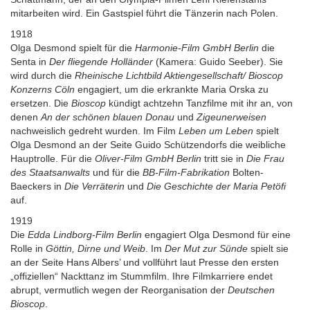
mitarbeiten wird. Ein Gastspiel führt die Tänzerin nach Polen.
1918
Olga Desmond spielt für die
Harmonie-Film GmbH Berlin
die
Senta in
Der fliegende Holländer
(Kamera: Guido Seeber). Sie
wird durch die
Rheinische Lichtbild Aktiengesellschaft/ Bioscop
Konzerns Cöln
engagiert, um die erkrankte Maria Orska zu
ersetzen. Die
Bioscop
kündigt achtzehn Tanzfilme mit ihr an, von
denen
An der schönen blauen Donau
und
Zigeunerweisen
nachweislich gedreht wurden. Im Film
Leben um Leben
spielt
Olga Desmond an der Seite Guido Schützendorfs die weibliche
Hauptrolle. Für die
Oliver-Film GmbH Berlin
tritt sie in
Die Frau
des Staatsanwalts
und für die
BB-Film-Fabrikation
Bolten-
Baeckers in
Die Verräterin
und
Die Geschichte der Maria Petöfi
auf.
1919
Die
Edda Lindborg-Film Berlin
engagiert Olga Desmond für eine
Rolle in
Göttin, Dirne und Weib
. Im
Der Mut zur Sünde
spielt sie
an der Seite Hans Albers’ und vollführt laut Presse den ersten
„offiziellen“ Nackttanz im Stummfilm. Ihre Filmkarriere endet
abrupt, vermutlich wegen der Reorganisation der
Deutschen
Bioscop
.