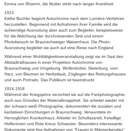
Emma von Rhamm, die Mutter stirbt nach langer Krankheit.
1913
Käthe Buchler beginnt Autochrome nach dem Lumière-Verfahren
herzustellen. Beginnend mit Aufnahmen ihrer Familie wird die
aufwendige Ausrüstung aber auch zum Begleiter, beispielsweise
für die Ablichtung der durchreisenden Sinti und einem
Photobesuch im Braunschweiger Waisenhaus. Die Photo-
Ausrüstung begleitet sie auch auf eine Reise nach England.
Während einer Wohltätigkeitsveranstaltung zeigt sie im Saal des
Altstadtrathauses in einer Projektion Autochrome von
Braunschweig und Umgebung, Wolfenbüttel, Steterburg, vom
Harz, von Bäumen im Herbstlaub, Zöglingen des Rettungshauses
und auch Portraits. Das Publikum ist beeindruckt.
1914-1918
Während der Kriegsjahre verzichtet sie auf die Farbphotographie,
auch aus Gründen der Materialknappheit. Sie arbeitet wieder mit
der schwarz-weiß Photographie, dokumentiert die sozialen und
karitativen Einrichtungen in Braunschweig: Verwundete im
Herzoglichen Krankenhaus, Arbeiter im Schullazarett, freiwillige
Helferinnen und Rote Kreuz Schwester. Besonders interessante
Dokumente sind ihre Aufnahmen von “Frauen in Männerberufen“