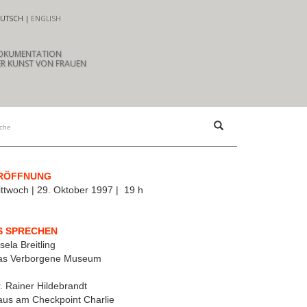
UTSCH
ENGLISH
OKUMENTATION
R KUNST VON FRAUEN
RÖFFNUNG
ttwoch | 29. Oktober 1997 | 19 h
S SPRECHEN
sela Breitling
as Verborgene Museum
. Rainer Hildebrandt
us am Checkpoint Charlie