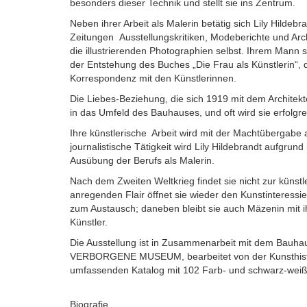
besonders dieser Technik und stellt sie ins Zentrum.
Neben ihrer Arbeit als Malerin betätig sich Lily Hildebra
Zeitungen Ausstellungskritiken, Modeberichte und Arch
die illustrierenden Photographien selbst. Ihrem Mann st
der Entstehung des Buches „Die Frau als Künstlerin“, d
Korrespondenz mit den Künstlerinnen.
Die Liebes-Beziehung, die sich 1919 mit dem Architekt
in das Umfeld des Bauhauses, und oft wird sie erfolgre
Ihre künstlerische Arbeit wird mit der Machtübergabe 
journalistische Tätigkeit wird Lily Hildebrandt aufgru
Ausübung der Berufs als Malerin.
Nach dem Zweiten Weltkrieg findet sie nicht zur künst
anregenden Flair öffnet sie wieder den Kunstinteres
zum Austausch; daneben bleibt sie auch Mäzenin mit
Künstler.
Die Ausstellung ist in Zusammenarbeit mit dem Bauhau
VERBORGENE MUSEUM, bearbeitet von der Kunsthistorik
umfassenden Katalog mit 102 Farb- und schwarz-weiß
Biografie