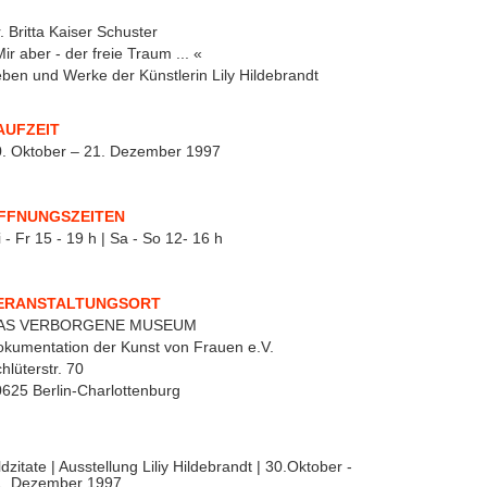
. Britta Kaiser Schuster
ir aber - der freie Traum ... «
ben und Werke der Künstlerin Lily Hildebrandt
AUFZEIT
. Oktober – 21. Dezember 1997
FFNUNGSZEITEN
 - Fr 15 - 19 h | Sa - So 12- 16 h
ERANSTALTUNGSORT
AS VERBORGENE MUSEUM
kumentation der Kunst von Frauen e.V.
hlüterstr. 70
625 Berlin-Charlottenburg
ldzitate | Ausstellung Liliy Hildebrandt | 30.Oktober -
1. Dezember 1997