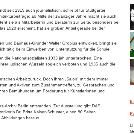
ndt seit 1919 auch journalistisch, schreibt für Stuttgarter
itekturbeiträge; ab Mitte der zwanziger Jahre macht sie auch
eht sie als Mitarbeiterin und Beraterin zur Seite, besonders bei
as 1928 erscheint, hat sie großen Anteil gerade bei der
en und Bauhaus-Gründer Walter Gropius entwickelt, bringt sie
ich tätig beim Einwerben von Unterstützung für die Schule.
an die Nationalsozialisten 1933 jäh unterbrochen. Eine
nd ihrer jüdischen Wurzeln sogleich verboten und 1935 auch die
lerischen Arbeit zurück. Doch ihren „Salon“ mit dem immer
sierten und Aktiven zum Zusammentreffen, zu Gesprächen und
 ihren Bemühungen um Förderung für Künstlerinnen und
E
s-Archiv Berlin entstanden. Zur Ausstellung gibt DAS
erin Dr. Britta Kaiser-Schuster, einen 80 Seiten
P
 Abbildungen heraus.
L
Ge