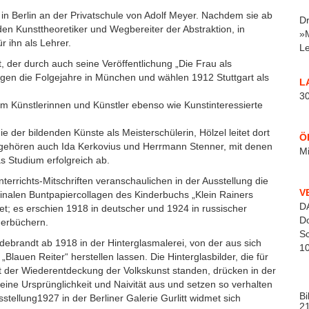
 in Berlin an der Privatschule von Adolf Meyer. Nachdem sie ab
Dr
n Kunsttheoretiker und Wegbereiter der Abstraktion, in
»M
r ihn als Lehrer.
Le
, der durch auch seine Veröffentlichung „Die Frau als
ngen die Folgejahre in München und wählen 1912 Stuttgart als
L
30
em Künstlerinnen und Künstler ebenso wie Kunstinteressierte
e der bildenden Künste als Meisterschülerin, Hölzel leitet dort
Ö
 gehören auch Ida Kerkovius und Herrmann Stenner, mit denen
Mi
as Studium erfolgreich ab.
rrichts-Mitschriften veranschaulichen in der Ausstellung die
V
ginalen Buntpapiercollagen des Kinderbuchs „Klein Rainers
D
; es erschien 1918 in deutscher und 1924 in russischer
Do
derbüchern.
Sc
ldebrandt ab 1918 in der Hinterglasmalerei, von der aus sich
10
lauen Reiter“ herstellen lassen. Die Hinterglasbilder, die für
der Wiederentdeckung der Volkskunst standen, drücken in der
ne Ursprünglichkeit und Naivität aus und setzen so verhalten
Bi
sstellung1927 in der Berliner Galerie Gurlitt widmet sich
2