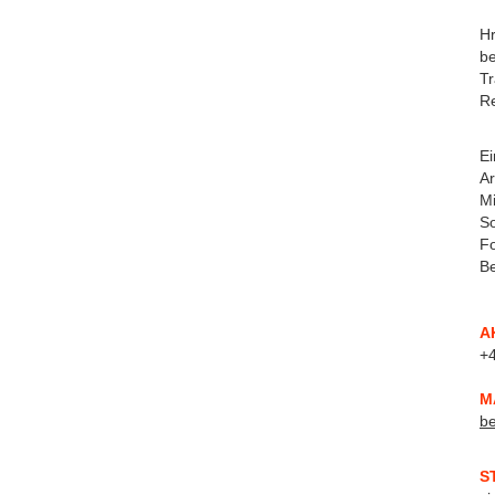
H
be
T
Re
Ei
Ar
Mi
So
Fo
Be
A
+4
M
b
S