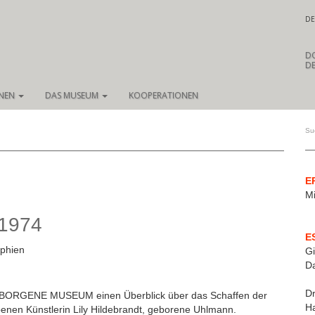
DE
D
DE
ONEN
DAS MUSEUM
KOOPERATIONEN
E
Mi
1974
E
aphien
Gi
D
Dr
ERBORGENE MUSEUM einen Überblick über das Schaffen der
Ha
benen Künstlerin Lily Hildebrandt, geborene Uhlmann.