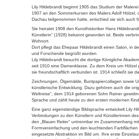
Lily Hildebrandt beginnt 1905 das Studium der Malerei
1907 an den Sommerkursen des Malers Adolf Hölzel, de
Dachau teilgenommen hatte, entschied sie sich auch fü
Sie heiratet 1908 den Kunsthistoriker Hans Hildebrandt
Künstlerin“ (1928) bekannt geworden ist. Beide verbri
Wohnort.
Dort pflegt das Ehepaar Hildebrandt einen Salon, in d
und Forschende begrüßt wurden.
Lily Hildebrandt besucht die dortige Königliche Akademi
seit 1910 eine Damenklasse. Zu dem Kreis um Hölzel
sie freundschaftlich verbunden ist. 1914 schließt sie d
Zeichnungen, Ölgemälde, Buntpapiercollagen sowie Unte
künstlerische Entwicklung. Dazu gehören auch die ori
Weltreise“, dem 1914 geborenen Sohn Rainer gewidmet
Sprache und zählt heute zu den ersten modernen Kin
Eine ganz eigenständige Bildsprache entwickelt Lily Hi
Verbindungen zu den Künstlern und Künstlerinnen des „B
den „Blauen Reiter“ untrennbar im Zusammenhang mit 
Formvereinfachung und den leuchtenden Farbflächen ei
eingesetzte Abstraktion im Bild um. Ihre erste Einzelau