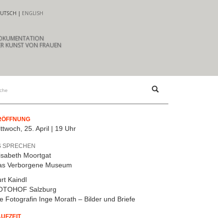
UTSCH
ENGLISH
OKUMENTATION
R KUNST VON FRAUEN
RÖFFNUNG
ttwoch, 25. April | 19 Uhr
S SPRECHEN
isabeth Moortgat
as Verborgene Museum
rt Kaindl
OTOHOF Salzburg
e Fotografin Inge Morath – Bilder und Briefe
AUFZEIT