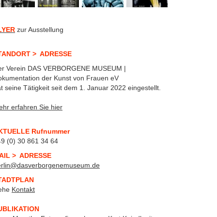
LYER
zur Ausstellung
TANDORT > ADRESSE
er Verein DAS VERBORGENE MUSEUM |
kumentation der Kunst von Frauen eV
t seine Tätigkeit seit dem 1. Januar 2022 eingestellt.
hr erfahren Sie hier
KTUELLE Rufnummer
49 (0) 30 861 34 64
AIL > ADRESSE
erlin@dasverborgenemuseum.de
TADTPLAN
iehe
Kontakt
UBLIKATION