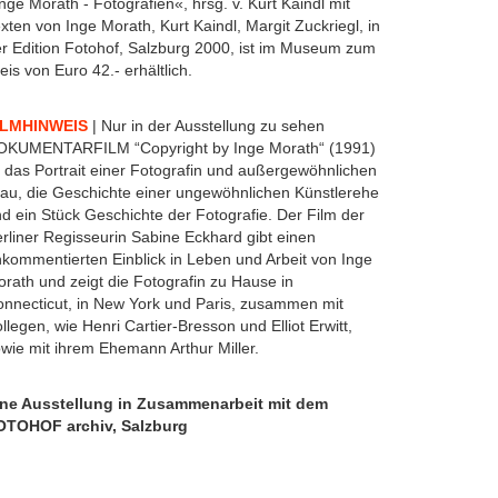
nge Morath - Fotografien«, hrsg. v. Kurt Kaindl mit
xten von Inge Morath, Kurt Kaindl, Margit Zuckriegl, in
r Edition Fotohof, Salzburg 2000, ist im Museum zum
eis von Euro 42.- erhältlich.
ILMHINWEIS
| Nur in der Ausstellung zu sehen
OKUMENTARFILM “Copyright by Inge Morath“ (1991)
t das Portrait einer Fotografin und außergewöhnlichen
au, die Geschichte einer ungewöhnlichen Künstlerehe
d ein Stück Geschichte der Fotografie. Der Film der
rliner Regisseurin Sabine Eckhard gibt einen
kommentierten Einblick in Leben und Arbeit von Inge
rath und zeigt die Fotografin zu Hause in
nnecticut, in New York und Paris, zusammen mit
llegen, wie Henri Cartier-Bresson und Elliot Erwitt,
wie mit ihrem Ehemann Arthur Miller.
ine Ausstellung in Zusammenarbeit mit dem
OTOHOF archiv, Salzburg