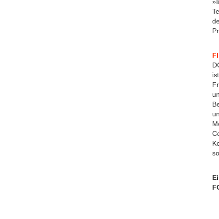
»I
Te
de
Pr
F
D
is
Fr
un
Be
un
Mo
Co
Ko
so
E
F