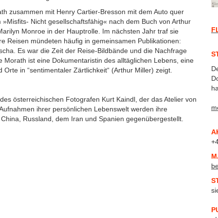
orath zusammen mit Henry Cartier-Bresson mit dem Auto quer
Misfits- Nicht gesellschaftsfähig« nach dem Buch von Arthur
F
Marilyn Monroe in der Hauptrolle. Im nächsten Jahr traf sie
. Ihre Reisen mündeten häufig in gemeinsamen Publikationen:
cha. Es war die Zeit der Reise-Bildbände und die Nachfrage
S
Morath ist eine Dokumentaristin des alltäglichen Lebens, eine
D
rte in “sentimentaler Zärtlichkeit“ (Arthur Miller) zeigt.
Do
ha
österreichischen Fotografen Kurt Kaindl, der das Atelier von
me
n Aufnahmen ihrer persönlichen Lebenswelt werden ihre
n, China, Russland, dem Iran und Spanien gegenübergestellt.
A
+
M
b
S
s
P