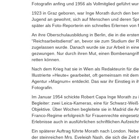
Fotografin anfing und 1956 als Vollmitglied geführt wu
1923 in Graz geboren, war Inge Morath durch den beru
Jugend an gewohnt, sich auf Menschen und deren Spra
später als Foto-Reporterin ein schnelles Erlernen vo
An ihre Oberschulausbildung in Berlin, die in die erste
“Reichsarbeitsdienst“ an, bevor sie zum Studium der Ro
zugelassen wurde. Danach wurde sie zur Arbeit in ein
gezwungen. Nur durch ihren Mut, einen Bombenangriff z
retten können.
Nach dem Krieg hat sie in Wien als Redakteurin für d
Illustrierte »Heute« gearbeitet, oft gemeinsam mit d
Agentur »Magnum« entdeckt. Das war ihr Einstieg in ihr
Fotografin.
Im Januar 1954 schickte Robert Capa Inge Morath zu 
Begleiter: zwei Leica-Kameras, eine für Schwarz-Weiß
Objektive. Über Wochen begleitete sie in Madrid die An
Franco-Regime erfolgreich für Frauenrechte eingesetzt
Erlebnisse auch in ausführlichen schriftlichen Aufzeic
Ein späterer Auftrag führte Morath nach London. Nebe
der steinreichen Mrs. Eveleigh Nash, die sich die Zeit