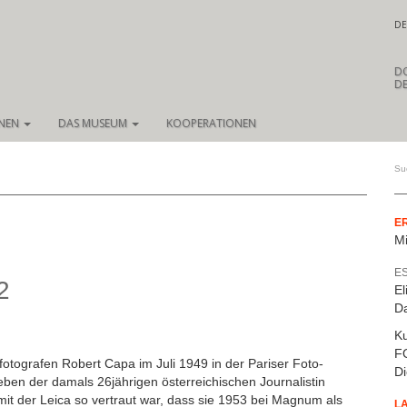
DE
D
DE
ONEN
DAS MUSEUM
KOOPERATIONEN
E
Mi
E
2
El
D
Ku
F
tografen Robert Capa im Juli 1949 in der Pariser Foto-
Di
en der damals 26jährigen österreichischen Journalistin
 mit der Leica so vertraut war, dass sie 1953 bei Magnum als
L