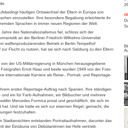
rde.
26
fsbedingt häufigen Ortswechsel der Eltern in Europa von
Ö
chen einzustellen. Ihre besondere Begabung erleichterte ihr
Do
n fremden Sprachen in immer neuen Regionen der Welt.
Sa
n Jahre des Nationalsozialismus fiel, schloss sich der
manistik an der Berliner Friedrich-Wilhelms-Universität
em waffenproduzierenden Betrieb in Berlin-Tempelhof
Bi
ur Flucht zu nutzen, hat sie sich nach Salzburg zu den Eltern
A
ie von der US-Militärregierung in München herausgegebene
em Fotografen Ernst Haas und beide wurden 1949 von der Foto-
e internationale Karriere als Reise-, Portrait- und Reportage-
ihrem ersten Reportage-Auftrag nach Spanien. Ihre ständigen
- und ein für Farb-Aufnahmen, ein Bildsucher und mehrere
wältin Mercedes Formica privat und geschäftlich, die sich im
 hat. Und sie hatte es sich zur eisernen Regel, gemacht, die
hnungen festzuhalten.
n Stadtansichten entstanden Portraitaufnahmen, darunter das
 mit der Einübung von Debütantinnen bei Hofe vertrieb.